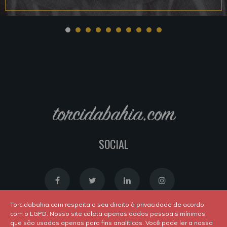
torcidabahia.com
SOCIAL
Torcidabahia.com respeita o seu direito à privacidade de acordo
com o LGPD. Nosso site coleta apenas dados pessoais mínimos,
que são usados apenas para fins analíticos. Você pode ler a nossa
Política de Cookies
|
Política de Privacidade