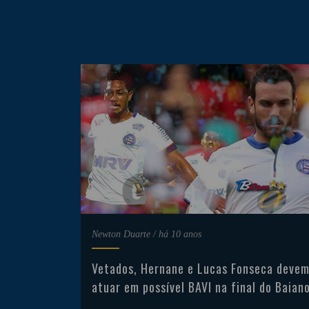
Newton Duarte
/
há 10 anos
Vetados, Hernane e Lucas Fonseca deve
atuar em possível BAVI na final do Baian