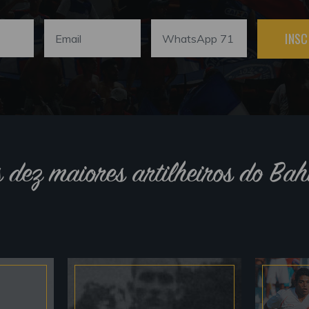
INSC
s dez maiores artilheiros do Bah