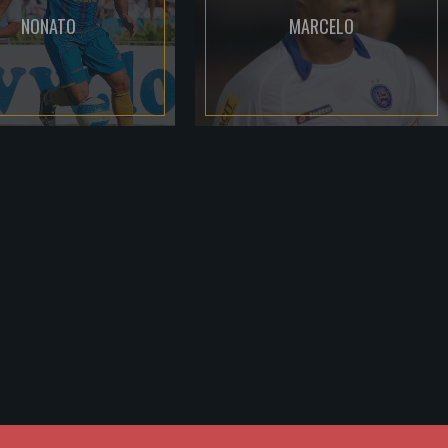
NONATO
MARCELO