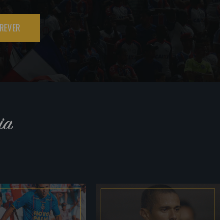
REVER
ia