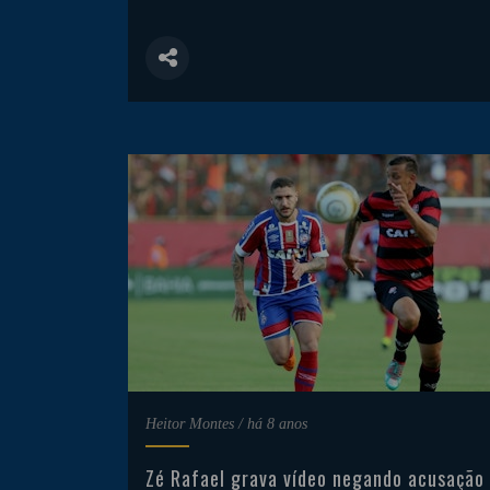
Heitor Montes
/
há 8 anos
Zé Rafael grava vídeo negando acusação