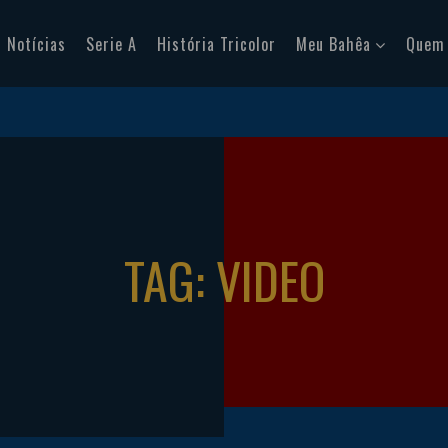
Notícias
Serie A
História Tricolor
Meu Bahêa
Quem
TAG: VIDEO