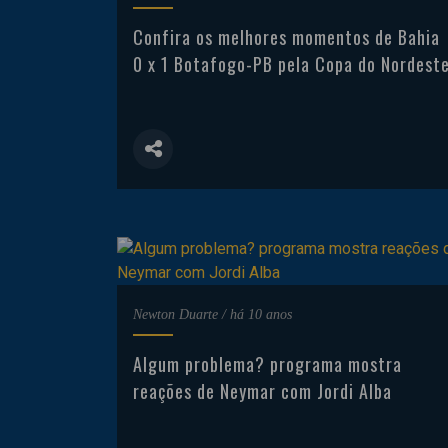
Confira os melhores momentos de Bahia
0 x 1 Botafogo-PB pela Copa do Nordest
Newton Duarte
/
há 10 anos
Algum problema? programa mostra
reações de Neymar com Jordi Alba