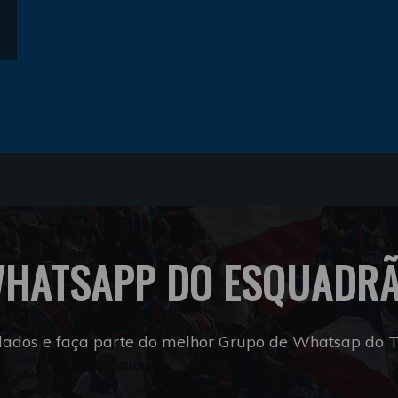
HATSAPP DO ESQUADR
dados e faça parte do melhor Grupo de Whatsap do Tr