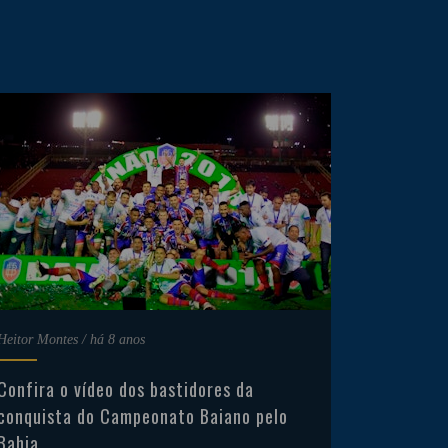
Heitor Montes
/
há 8 anos
Confira o vídeo dos bastidores da
conquista do Campeonato Baiano pelo
Bahia