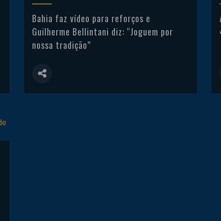
Bahia faz vídeo para reforços e
e
Guilherme Bellintani diz: “Joguem por
nossa tradição”