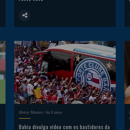
Heitor Montes
/
há 8 anos
Bahia divulga vídeo com os bastidores da