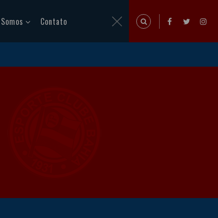
 Somos
Contato