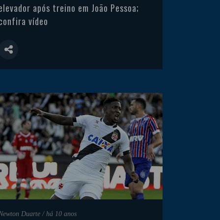
elevador após treino em João Pessoa;
confira vídeo
Newton Duarte
/
há 10 anos