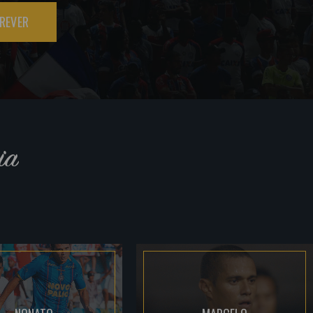
REVER
ia