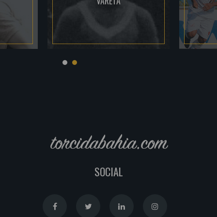
VARETA
torcidabahia.com
SOCIAL