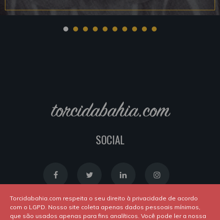
torcidabahia.com
SOCIAL
Torcidabahia.com respeita o seu direito à privacidade de acordo
com o LGPD. Nosso site coleta apenas dados pessoais mínimos,
que são usados apenas para fins analíticos. Você pode ler a nossa
Política de Cookies
|
Política de Privacidade