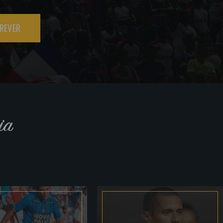
REVER
ia