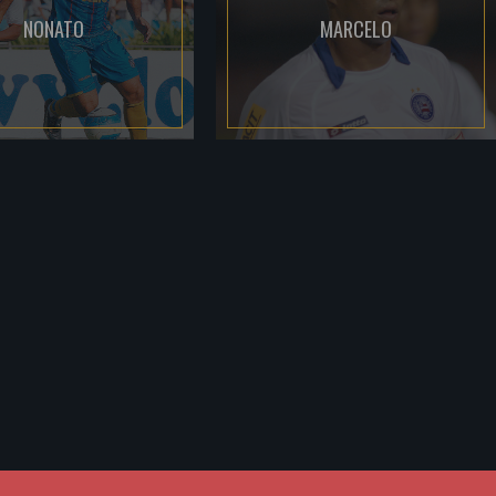
NONATO
MARCELO