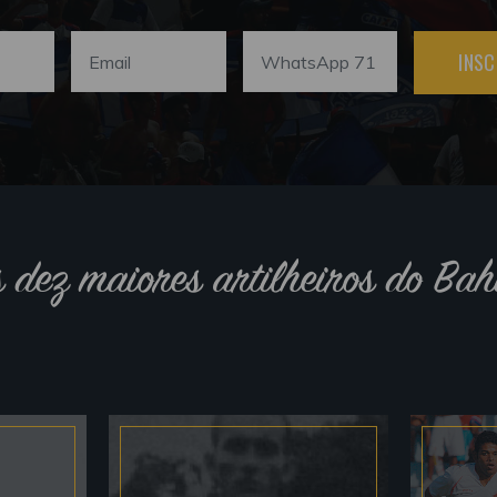
INSC
s dez maiores artilheiros do Bah