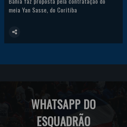
Bahia faz proposta pela contratação do
meia Yan Sasse, do Coritiba
WHATSAPP DO
ESQUADRÃO