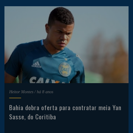
Heitor Montes
/
há 8 anos
Bahia dobra oferta para contratar meia Yan
Sasse, do Coritiba