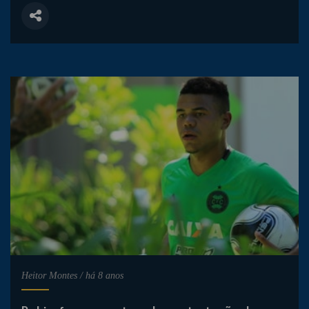
Heitor Montes
/
há 8 anos