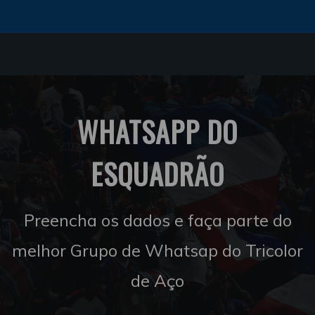
WHATSAPP DO
ESQUADRÃO
Preencha os dados e faça parte do
melhor Grupo de Whatsap do Tricolor
de Aço