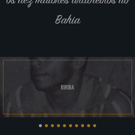
Bahia
BIRIBA