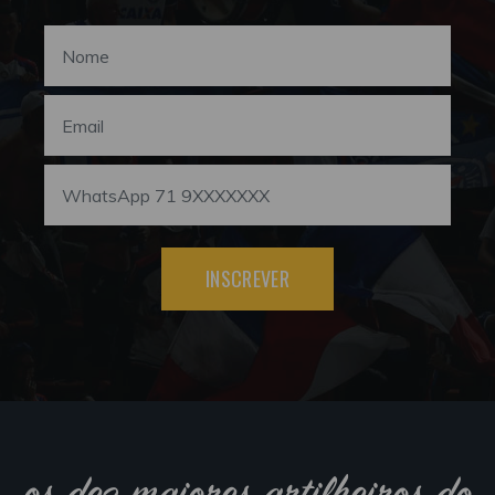
INSCREVER
os dez maiores artilheiros do