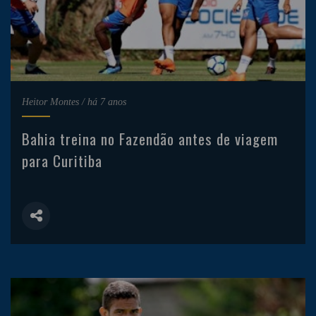
Heitor Montes
/
há 7 anos
Bahia treina no Fazendão antes de viagem
para Curitiba