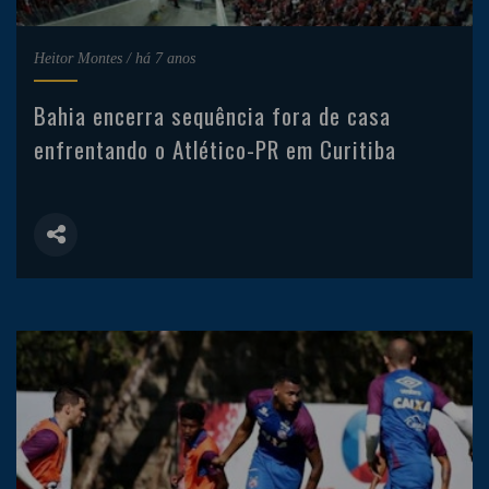
Heitor Montes
/
há 7 anos
Bahia encerra sequência fora de casa
enfrentando o Atlético-PR em Curitiba