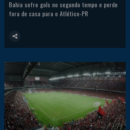
Bahia sofre gols no segundo tempo e perde
fora de casa para o Atlético-PR