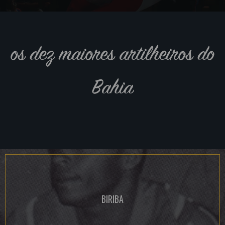
os dez maiores artilheiros do
Bahia
BIRIBA