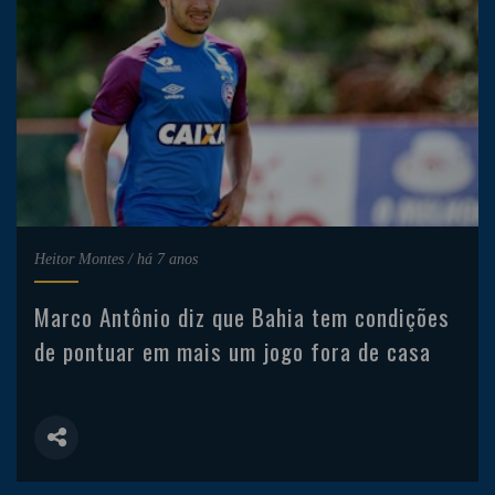
Heitor Montes
/
há 7 anos
Marco Antônio diz que Bahia tem condições
de pontuar em mais um jogo fora de casa