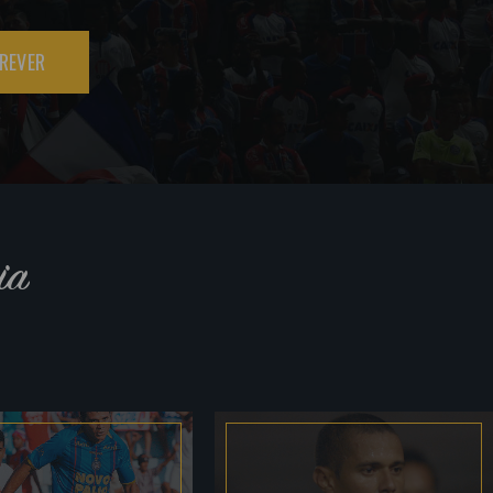
REVER
ia