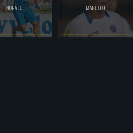
NONATO
MARCELO