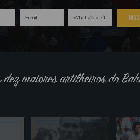
INSC
s dez maiores artilheiros do Bah