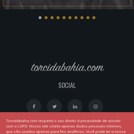
torcidabahia.com
SOCIAL
Torcidabahia.com respeita o seu direito à privacidade de acordo
com o LGPD. Nosso site coleta apenas dados pessoais mínimos,
que são usados apenas para fins analíticos. Você pode ler a nossa
Política de Cookies
|
Política de Privacidade