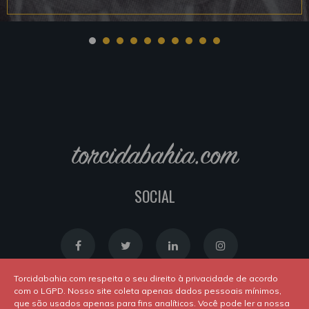
torcidabahia.com
SOCIAL
Torcidabahia.com respeita o seu direito à privacidade de acordo
com o LGPD. Nosso site coleta apenas dados pessoais mínimos,
que são usados apenas para fins analíticos. Você pode ler a nossa
Política de Cookies
|
Política de Privacidade