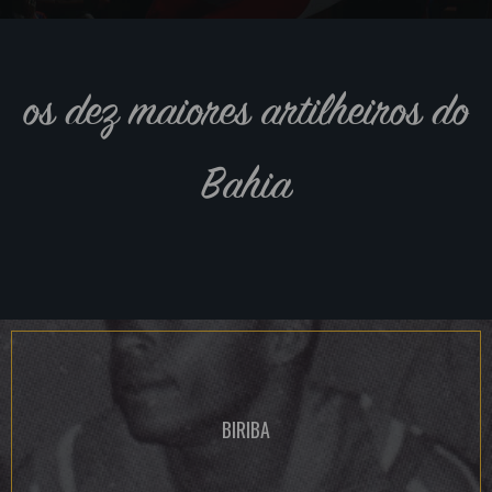
os dez maiores artilheiros do
Bahia
BIRIBA