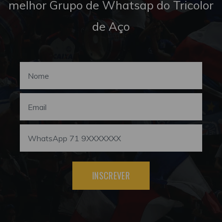
melhor Grupo de Whatsap do Tricolor
de Aço
INSCREVER