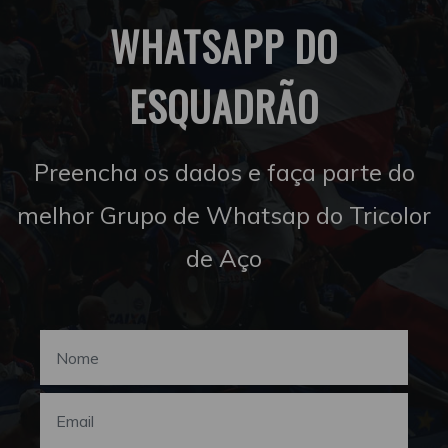
WHATSAPP DO
ESQUADRÃO
Preencha os dados e faça parte do
melhor Grupo de Whatsap do Tricolor
de Aço