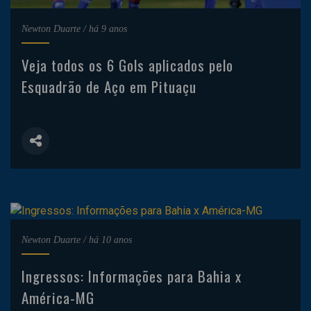
Newton Duarte
/
há 9 anos
Veja todos os 6 Gols aplicados pelo
Esquadrão de Aço em Pituaçu
Newton Duarte
/
há 10 anos
Ingressos: Informações para Bahia x
América-MG