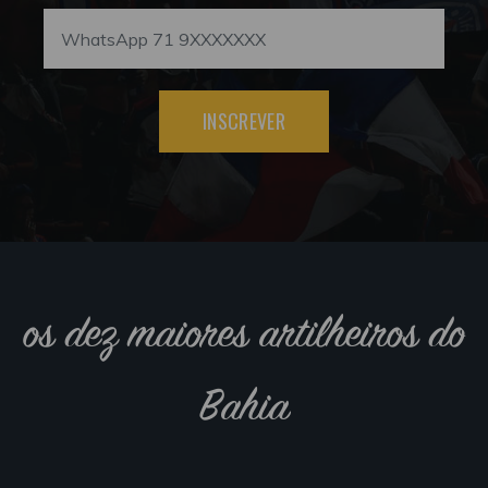
INSCREVER
os dez maiores artilheiros do
Bahia