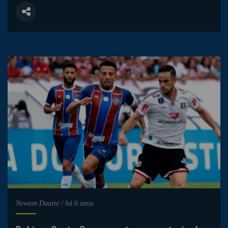
Newton Duarte
/
há 6 anos