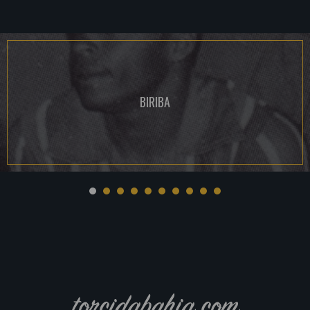
BIRIBA
torcidabahia.com