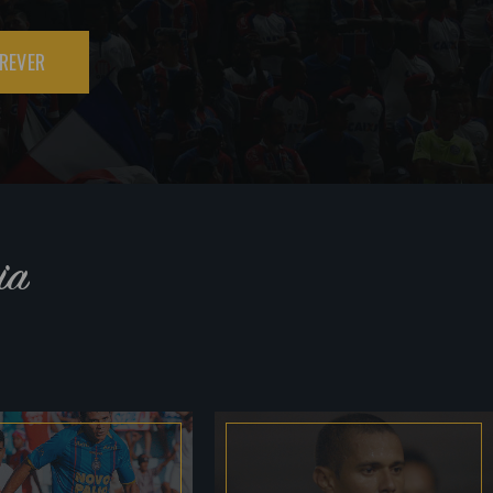
REVER
ia