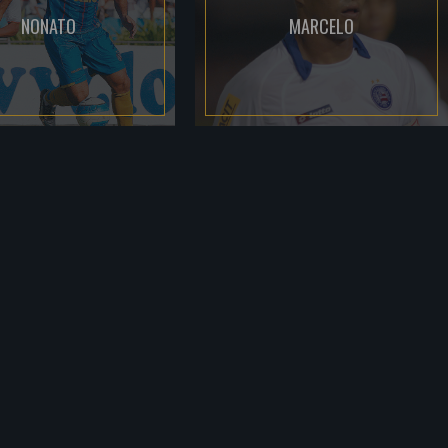
NONATO
MARCELO