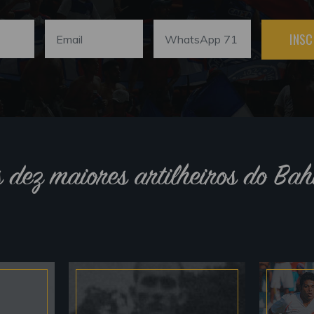
INSC
s dez maiores artilheiros do Bah