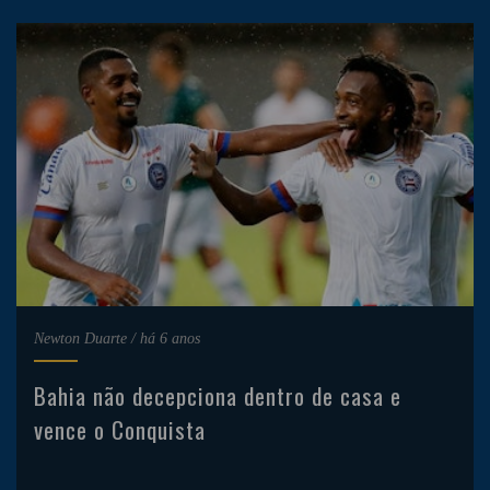
Newton Duarte
/
há 6 anos
Bahia não decepciona dentro de casa e
vence o Conquista