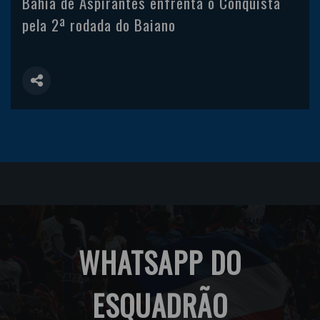
Bahia de Aspirantes enfrenta o Conquista
pela 2ª rodada do Baiano
WHATSAPP DO
ESQUADRÃO