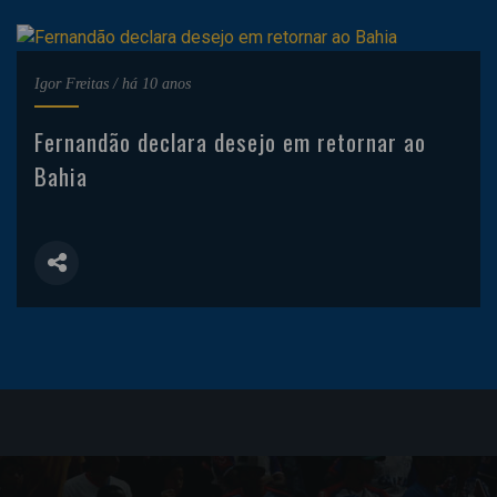
Igor Freitas
/
há 10 anos
Fernandão declara desejo em retornar ao
Bahia