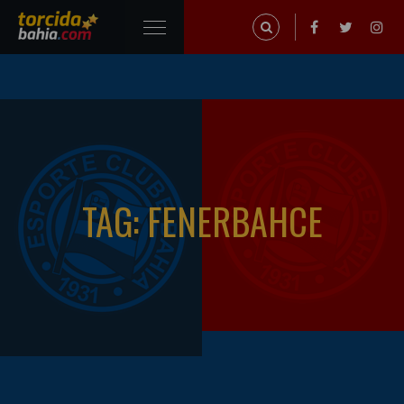
TAG: FENERBAHCE