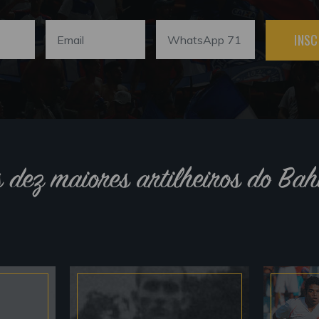
INSC
s dez maiores artilheiros do Bah