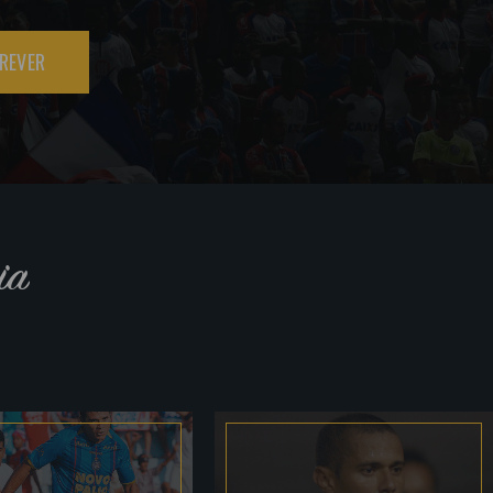
REVER
ia