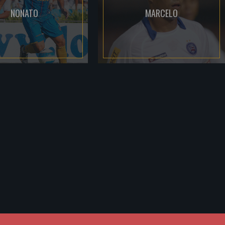
NONATO
MARCELO