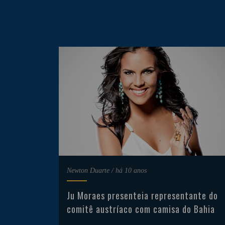
Newton Duarte
/
há 10 anos
Ju Moraes presenteia representante do
comitê austríaco com camisa do Bahia