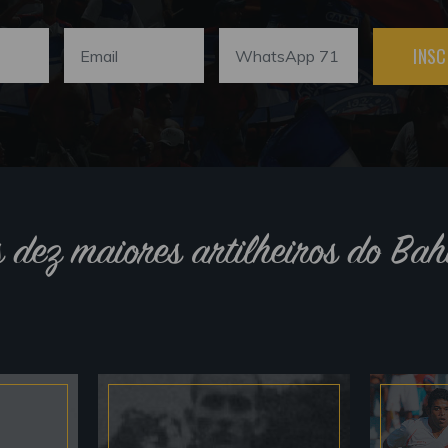
INSC
s dez maiores artilheiros do Bah