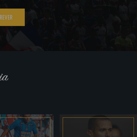
REVER
ia