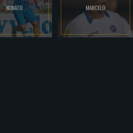
NONATO
MARCELO