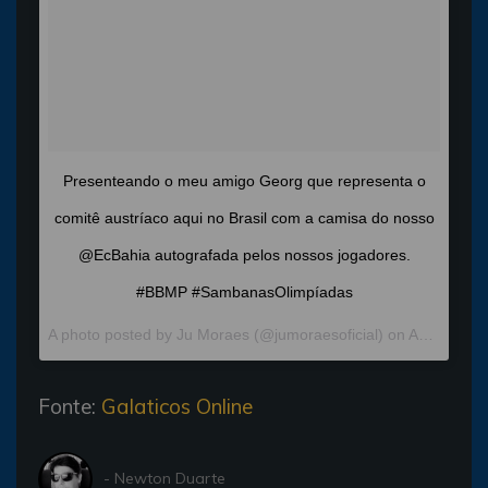
Presenteando o meu amigo Georg que representa o
comitê austríaco aqui no Brasil com a camisa do nosso
@EcBahia autografada pelos nossos jogadores.
#BBMP #SambanasOlimpíadas
A photo posted by Ju Moraes (@jumoraesoficial) on
Aug 4, 2016 at 6:02pm PDT
Fonte:
Galaticos Online
- Newton Duarte