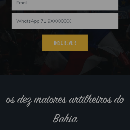
INSCREVER
os dez maiores artilheiros do
Bahia