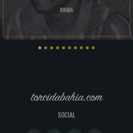
BIRIBA
torcidabahia.com
SOCIAL