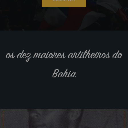
os dez maiores artilheiros do
Bahia