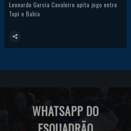
Leonardo Garcia Cavaleiro apita jogo entre
Tupi e Bahia
WHATSAPP DO
ESQUADRÃO