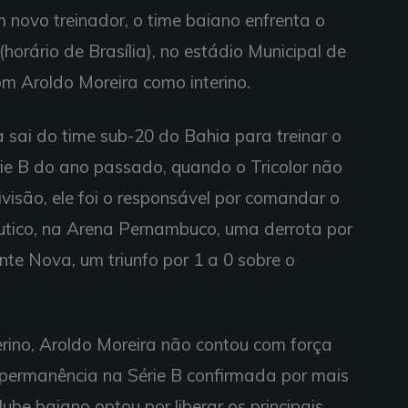
 novo treinador, o time baiano enfrenta o
(horário de Brasília), no estádio Municipal de
om Aroldo Moreira como interino.
 sai do time sub-20 do Bahia para treinar o
rie B do ano passado, quando o Tricolor não
ivisão, ele foi o responsável por comandar o
utico, na Arena Pernambuco, uma derrota por
te Nova, um triunfo por 1 a 0 sobre o
rino, Aroldo Moreira não contou com força
a permanência na Série B confirmada por mais
ube baiano optou por liberar os principais