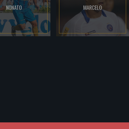
NONATO
MARCELO