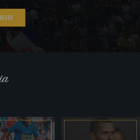
REVER
ia