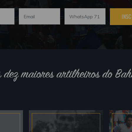
INSC
s dez maiores artilheiros do Bah