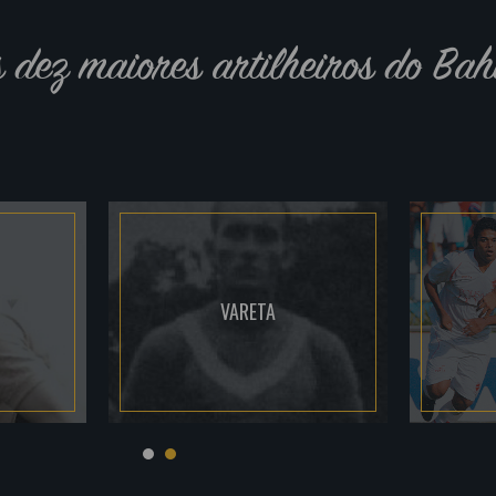
s dez maiores artilheiros do Bah
VARETA