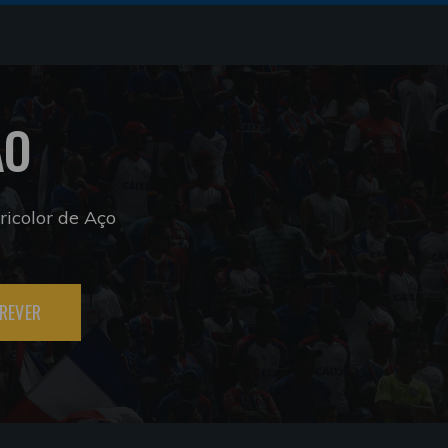
ÃO
icolor de Aço
REVER