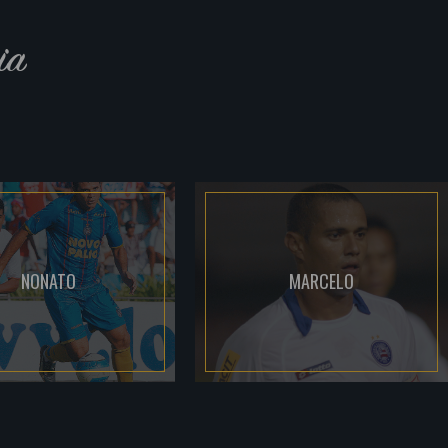
ia
NONATO
MARCELO