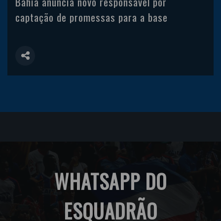
Bahia anuncia novo responsável por
captação de promessas para a base
WHATSAPP DO
ESQUADRÃO