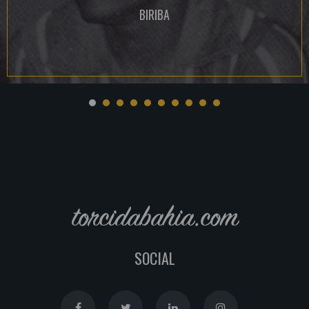
BIRIBA
torcidabahia.com
SOCIAL