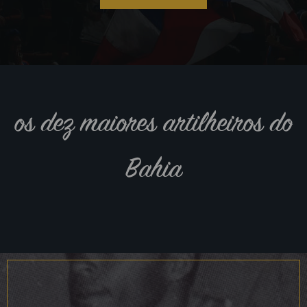
os dez maiores artilheiros do
Bahia