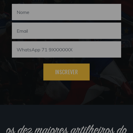
INSCREVER
os dez maiores artilheiros do