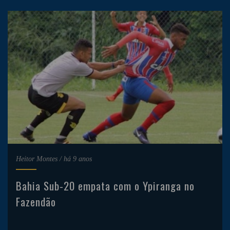
Heitor Montes
/
há 9 anos
Bahia Sub-20 empata com o Ypiranga no
Fazendão