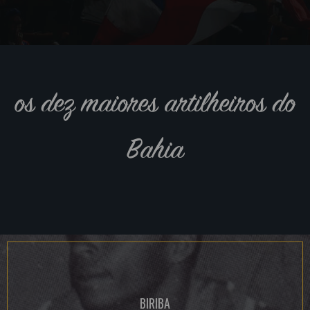
os dez maiores artilheiros do
Bahia
BIRIBA