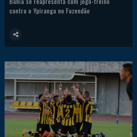
Bahia se reapresenta com jogo-treino
contra o Ypiranga no Fazendão