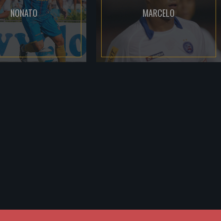
NONATO
MARCELO