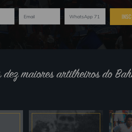
INSC
s dez maiores artilheiros do Bah