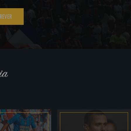
REVER
ia