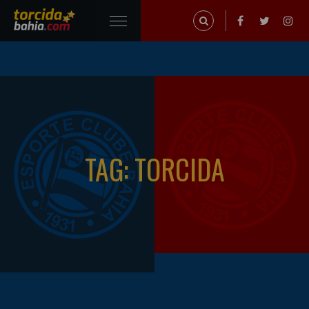
TAG: TORCIDA