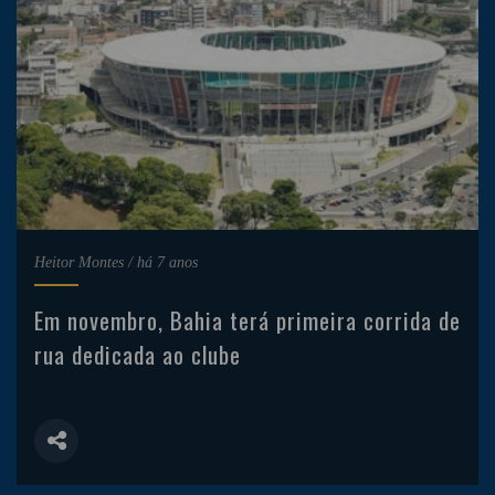
Heitor Montes
/
há 7 anos
Em novembro, Bahia terá primeira corrida de
rua dedicada ao clube