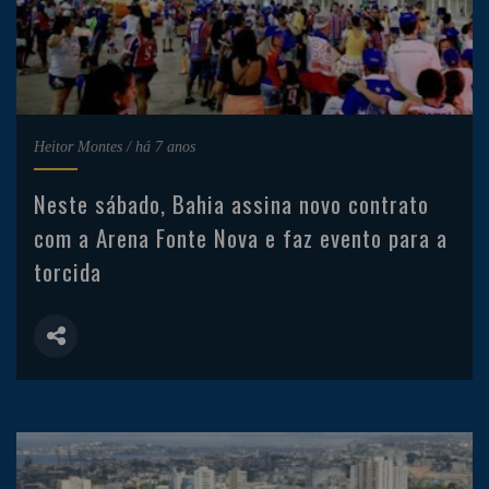
Heitor Montes
/
há 7 anos
Neste sábado, Bahia assina novo contrato
com a Arena Fonte Nova e faz evento para a
torcida