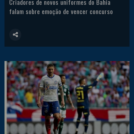
Criadores de novos uniformes do Bahia
falam sobre emoção de vencer concurso