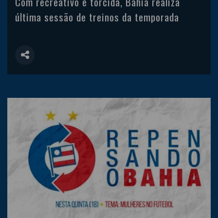
Com recreativo e torcida, Bahia realiza
última sessão de treinos da temporada