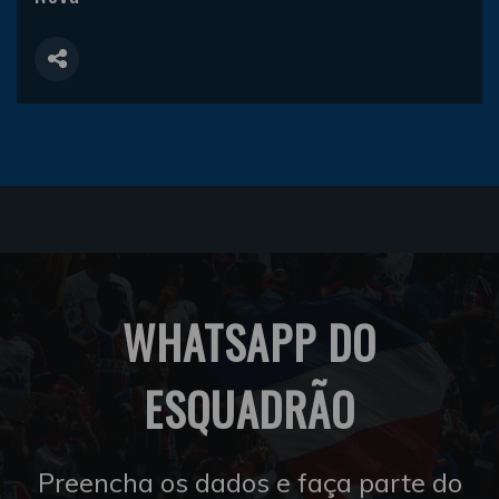
WHATSAPP DO
ESQUADRÃO
Preencha os dados e faça parte do