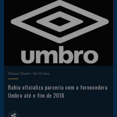
Newton Duarte
/
há 10 anos
Bahia oficializa parceria com a fornecedora
Umbro até o fim de 2018