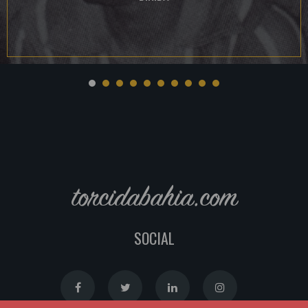
torcidabahia.com
SOCIAL