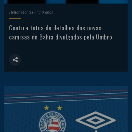
Heitor Montes
/
há 9 anos
Confira fotos de detalhes das novas
camisas do Bahia divulgados pela Umbro