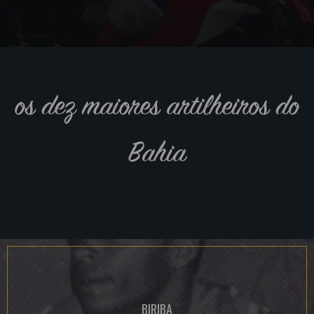
os dez maiores artilheiros do
Bahia
BIRIBA