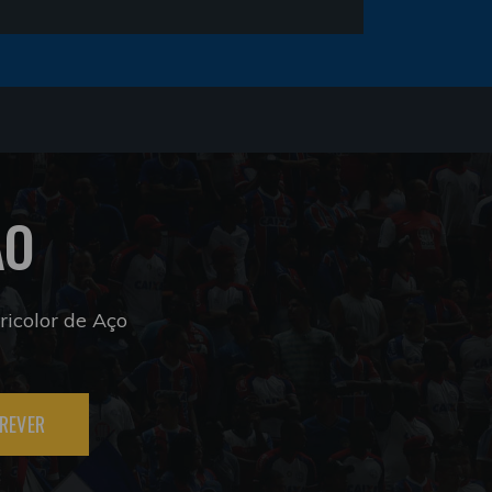
ÃO
icolor de Aço
REVER