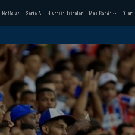
Notícias
Serie A
História Tricolor
Meu Bahêa
Quem