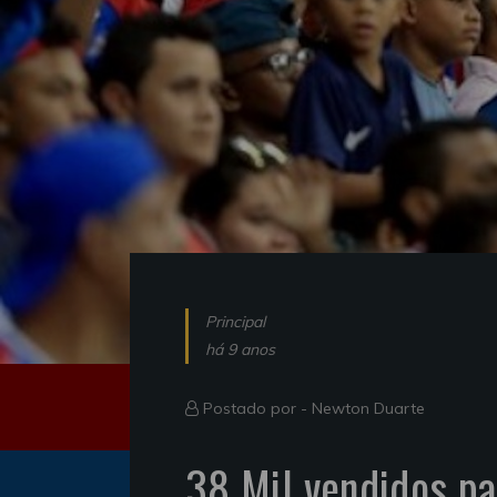
Principal
há 9 anos
Postado por -
Newton Duarte
38 Mil vendidos pa