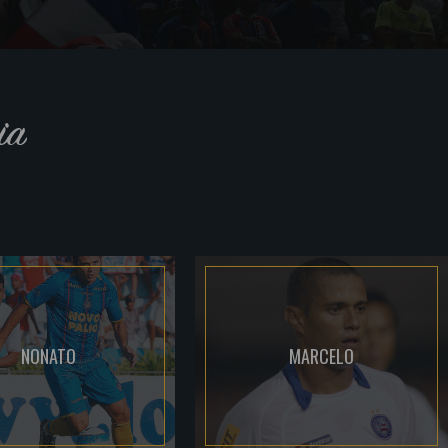
ia
NONATO
MARCELO