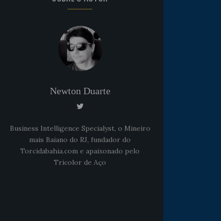
Noticias
há 5 anos
Newton Duarte
Goleiro Douglas Friedrich
fica em observação após
sofrer um corte no rosto
Business Intelligence Specialyst, o Mineiro
mais Baiano do RJ, fundador do
Torcidabahia.com e apaixonado pelo
Tricolor de Aço