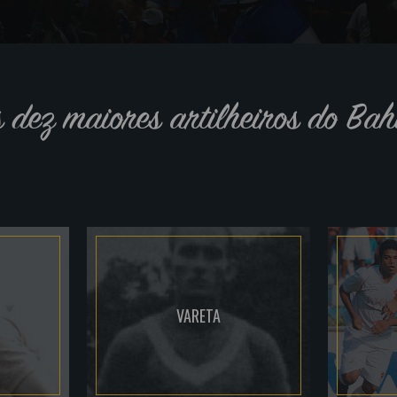
s dez maiores artilheiros do Bah
VARETA