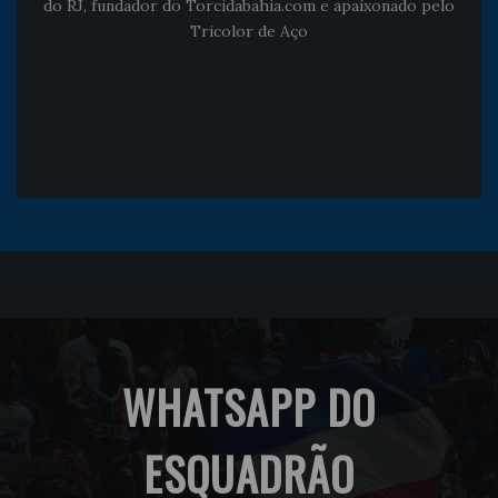
do RJ, fundador do Torcidabahia.com e apaixonado pelo
Tricolor de Aço
WHATSAPP DO
ESQUADRÃO