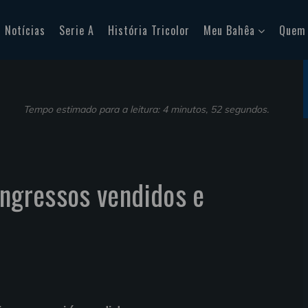
Notícias
Serie A
História Tricolor
Meu Bahêa
Quem
Tempo estimado para a leitura: 4 minutos, 52 segundos.
Ingressos vendidos e