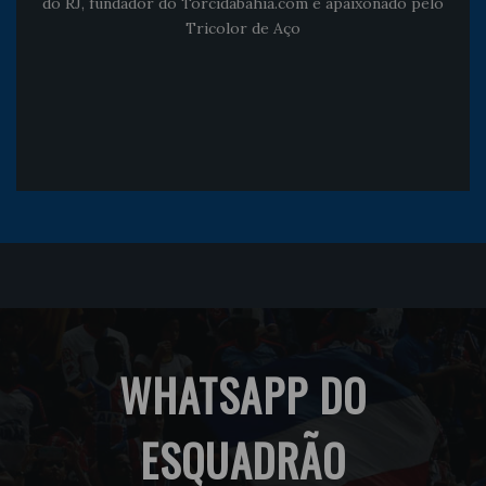
do RJ, fundador do Torcidabahia.com e apaixonado pelo
Tricolor de Aço
WHATSAPP DO
ESQUADRÃO