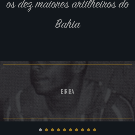
os dez maiores artilheiros do
Bahia
BIRIBA