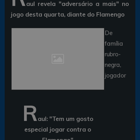
aul revela "adversário a mais" no
jogo desta quarta, diante do Flamengo
De
família
rubro-
negra,
jogador
R
aul: "Tem um gosto
especial jogar contra o
Flamengo"