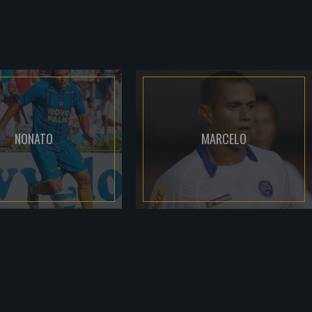
NONATO
MARCELO