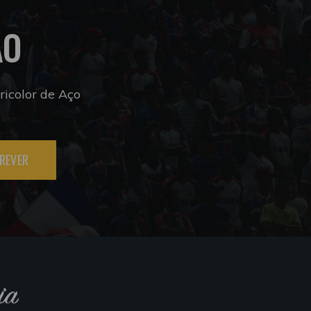
ÃO
icolor de Aço
REVER
ia