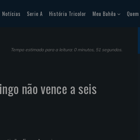
Notícias
Serie A
História Tricolor
Meu Bahêa
Quem
Tempo estimado para a leitura: 0 minutos, 51 segundos.
ngo não vence a seis