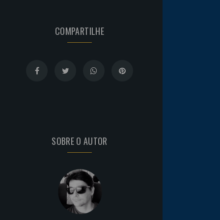
COMPARTILHE
SOBRE O AUTOR
Noticias
há 5 anos
Goleiro Douglas Friedrich
fica em observação após
sofrer um corte no rosto