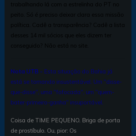
trabalhando lá com a estrelinha do PT no
peito. Só é preciso deixar clara essa missão
política. Cadê a transparência? Cadê a lista
desses 14 mil sócios que eles dizem ter
conseguido? Não está no site.
Nota UTB -
Esta situação do Bahia já
está se tornando insustentável. Um "disse-
que-disse", uma "fofocada", um "quem-
bater-primeiro-ganha" insuportável.
Coisa de TIME PEQUENO. Briga de porta
de prostíbulo. Ou, pior: Os