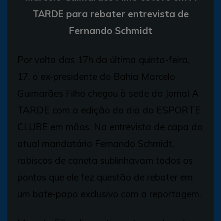
TARDE para rebater entrevista de
Fernando Schmidt
Por volta das 17h da última quinta-feira,
17, o ex-presidente do Bahia Marcelo
Guimarães Filho chegou à sede do Jornal A
TARDE com a edição do dia do ESPORTE
CLUBE em mãos. Na entrevista de capa do
atual mandatário Fernando Schmidt,
rabiscos de caneta sublinhavam todos os
pontos que ele fez questão de rebater em
um bate-papo exclusivo com a reportagem.