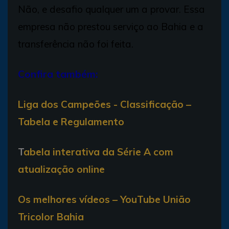
Não, e desafio qualquer um a provar. Essa
empresa não prestou serviço ao Bahia e a
transferência não foi feita.
Confira também:
Liga dos Campeões - Classificação –
Tabela e Regulamento
T
abela interativa da Série A com
atualização online
Os melhores vídeos – YouTube União
Tricolor Bahia