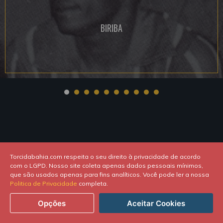
BIRIBA
Torcidabahia.com respeita o seu direito à privacidade de acordo
com o LGPD. Nosso site coleta apenas dados pessoais mínimos,
torcidabahia.com
que são usados apenas para fins analíticos. Você pode ler a nossa
Politica de Privacidade
completa.
SOCIAL
Opções
Aceitar Cookies