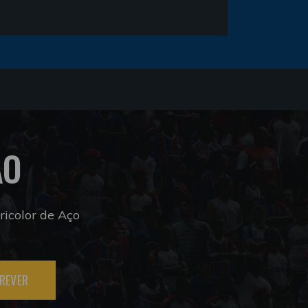
ÃO
icolor de Aço
REVER