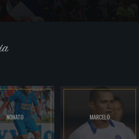
ia
NONATO
MARCELO