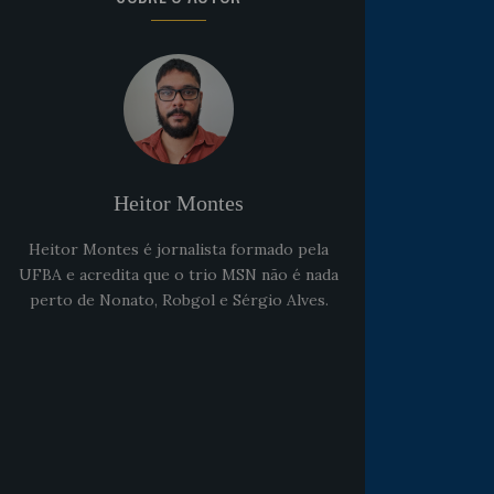
Heitor Montes
Heitor Montes é jornalista formado pela
Noticias
há 5 anos
UFBA e acredita que o trio MSN não é nada
Goleiro Douglas Friedrich
perto de Nonato, Robgol e Sérgio Alves.
fica em observação após
sofrer um corte no rosto