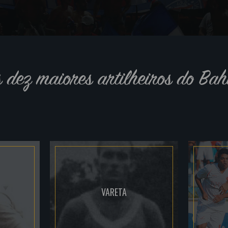
s dez maiores artilheiros do Bah
VARETA