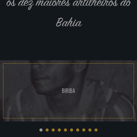
os dez maiores artilheiros do
Bahia
BIRIBA