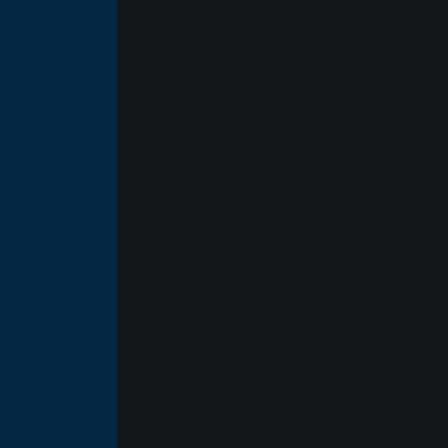
Henrique
Euller
Rodolfo
B. Costa
R. Jatai
Filipe Alves
M. Serrato
Vinícius
Thiago
Hiroshi
Estevam
Campeona
Local :
Data :
Horário :