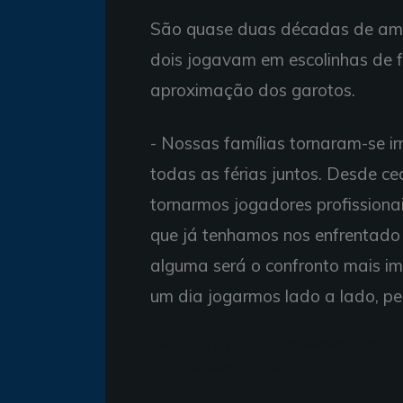
São quase duas décadas de amiz
dois jogavam em escolinhas de fu
aproximação dos garotos.
- Nossas famílias tornaram-se 
todas as férias juntos. Desde c
tornarmos jogadores profissiona
que já tenhamos nos enfrentado 
alguma será o confronto mais i
um dia jogarmos lado a lado, pe
Juninho e Hiroshi se conhecem desde a 
(Foto: Arquivo pessoal)