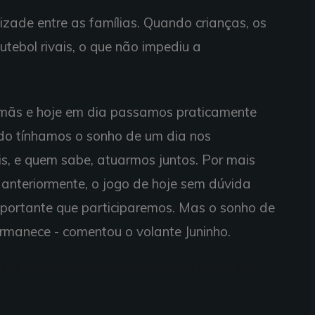
ade entre as famílias. Quando crianças, os
tebol rivais, o que não impediu a
irmãs e hoje em dia passamos praticamente
edo tínhamos o sonho de um dia nos
is, e quem sabe, atuarmos juntos. Por mais
anteriormente, o jogo de hoje sem dúvida
mportante que participaremos. Mas o sonho de
rmanece - comentou o volante Juninho.
infância, no bairro de Campo Grande, no Rio de Janeiro