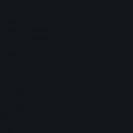
Tinga
LAD
ZAD
Éder
ZAD
LAD
Jackson
ZAE
ZAE
Moisés
LAE
LAE
Feijão
VOL
VOL
Juninho
VOL
VOL
D. Pires
MEC
MEC
R. Cajá
MEC
MEC
T. Ribeiro
ATA
ATA
Hernane
ATA
ATA
Doriva
TEC
TEC
RESERVAS
to Brasileiro Série B -
11ª Rodada
Municipal de Juiz de Fora
21/06/2016
19h15