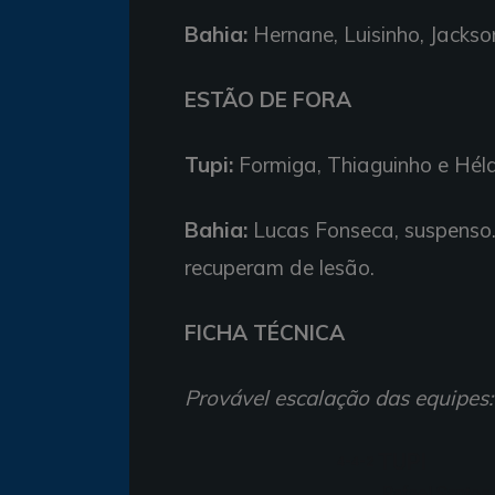
Bahia:
Hernane, Luisinho, Jackson
ESTÃO DE FORA
Tupi:
Formiga, Thiaguinho e Héld
Bahia:
Lucas Fonseca, suspenso. 
recuperam de lesão.
FICHA TÉCNICA
Provável escalação das equipes:
TUPI
4-4-2
Rafael Santos