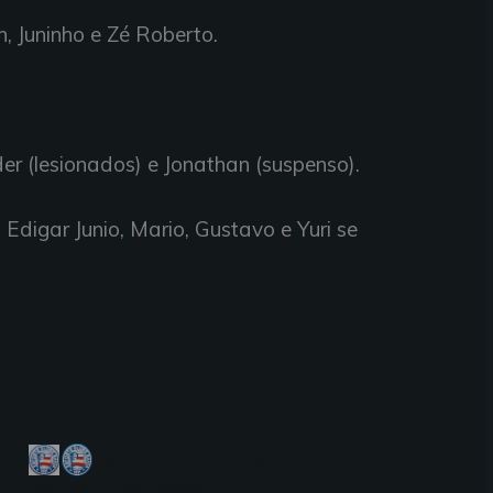
, Juninho e Zé Roberto.
er (lesionados) e Jonathan (suspenso).
Edigar Junio, Mario, Gustavo e Yuri se
BAHIA
4-4-2
M. Lomba
GOL
GOL