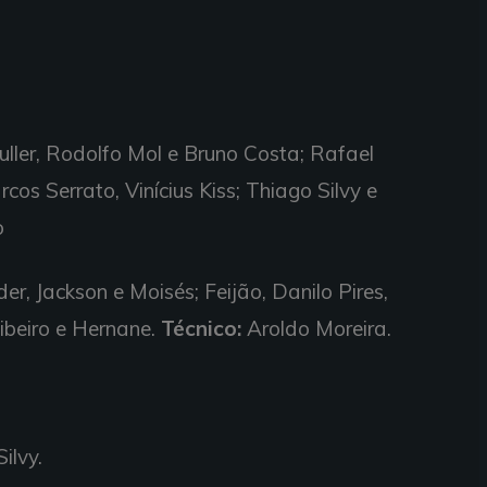
uller, Rodolfo Mol e Bruno Costa; Rafael
arcos Serrato, Vinícius Kiss; Thiago Silvy e
o
r, Jackson e Moisés; Feijão, Danilo Pires,
ibeiro e Hernane.
Técnico:
Aroldo Moreira.
ilvy.