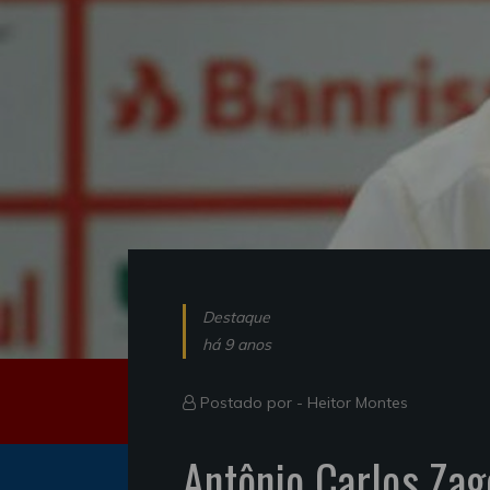
Destaque
há 9 anos
Postado por -
Heitor Montes
Antônio Carlos Zag