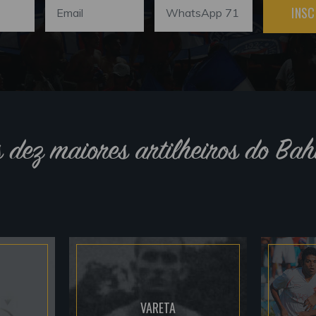
INSC
s dez maiores artilheiros do Bah
VARETA