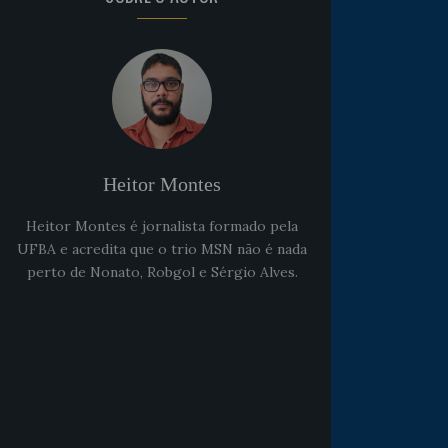
Heitor Montes
Heitor Montes é jornalista formado pela
UFBA e acredita que o trio MSN não é nada
perto de Nonato, Robgol e Sérgio Alves.
Noticias
há 5 anos
Goleiro Douglas Friedrich
fica em observação após
sofrer um corte no rosto