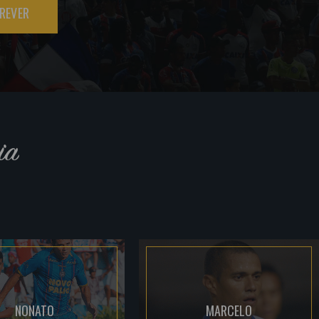
REVER
ia
NONATO
MARCELO