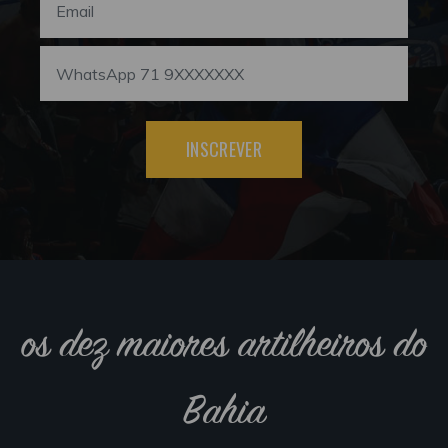
INSCREVER
os dez maiores artilheiros do
Bahia