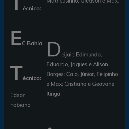
T
Matheusinho; Gledson e Max.
écnico:
E
D
C Bahia
eijair; Edimundo,
T
Eduardo, Jaques e Alison
Borges; Caio, Júnior, Felipinho
écnico:
e Max; Cristiano e Geovane
Itinga
Edson
Fabiano