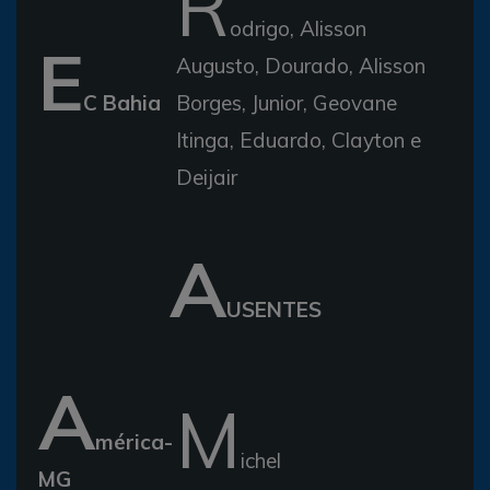
R
odrigo, Alisson
E
Augusto, Dourado, Alisson
C Bahia
Borges, Junior, Geovane
Itinga, Eduardo, Clayton e
Deijair
A
USENTES
A
M
mérica-
ichel
MG