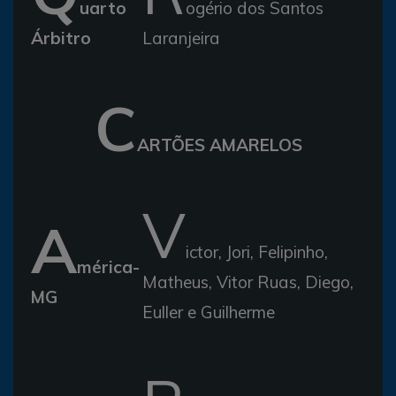
uarto
ogério dos Santos
Árbitro
Laranjeira
C
ARTÕES AMARELOS
V
A
ictor, Jori, Felipinho,
mérica-
Matheus, Vitor Ruas, Diego,
MG
Euller e Guilherme