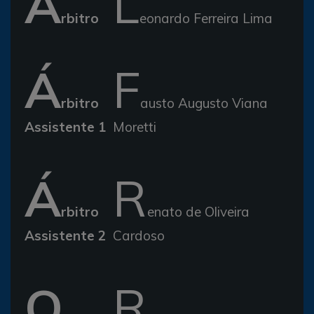
Á
L
rbitro
eonardo Ferreira Lima
Á
F
rbitro
austo Augusto Viana
Assistente 1
Moretti
Á
R
rbitro
enato de Oliveira
Assistente 2
Cardoso
Q
R