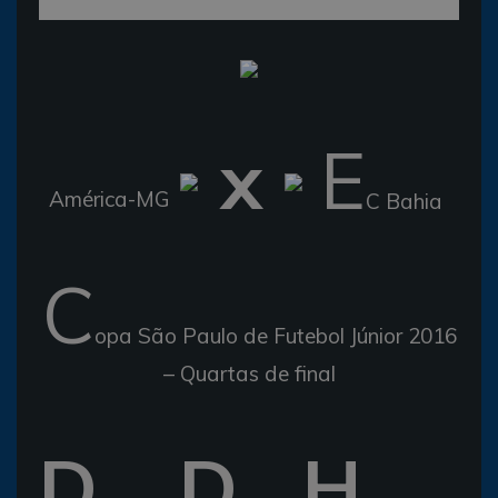
x
E
América-MG
C Bahia
C
opa São Paulo de Futebol Júnior 2016
– Quartas de final
D
D
H