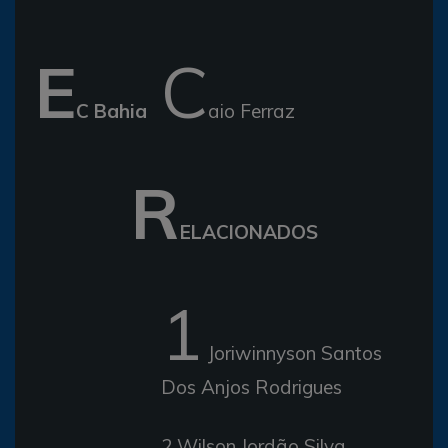
E
C
C Bahia
aio Ferraz
R
ELACIONADOS
1
Joriwinnyson Santos
Dos Anjos Rodrigues
2 Wilson Jordão Silva