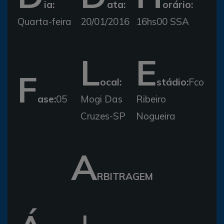
ia:
ata:
orário:
Quarta-feira
20/01/2016
16hs00 SSA
L
E
F
ocal:
stádio:
Fco
ase:
05
Mogi Das
Ribeiro
Cruzes-SP
Nogueira
A
RBITRAGEM