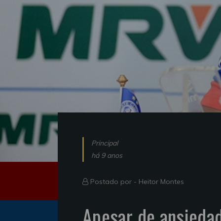
Principal
há 9 anos
Postado por -
Heitor Montes
Apesar de ansieda