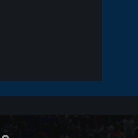
Goleiro Douglas Friedrich
fica em observação após
sofrer um corte no rosto