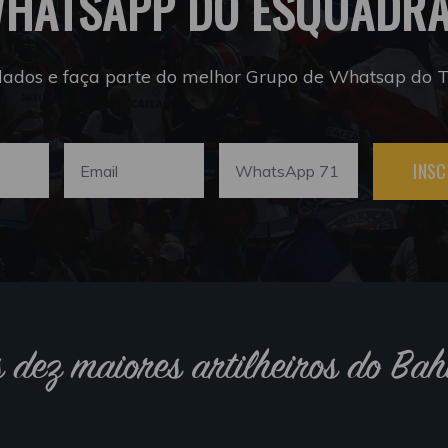
HATSAPP DO ESQUADR
dados e faça parte do melhor Grupo de Whatsap do Tr
INSC
s dez maiores artilheiros do Bah