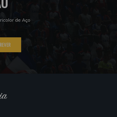
ÃO
icolor de Aço
REVER
ia