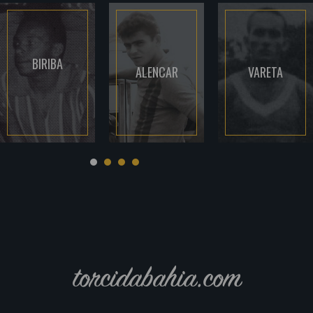
BIRIBA
ALENCAR
VARETA
torcidabahia.com