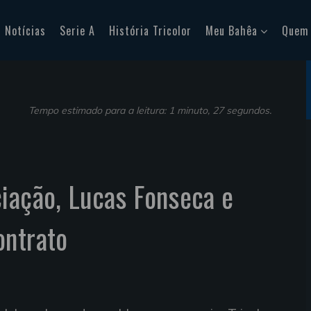
Notícias
Serie A
História Tricolor
Meu Bahêa
Quem
Tempo estimado para a leitura: 1 minuto, 27 segundos.
iação, Lucas Fonseca e
ontrato