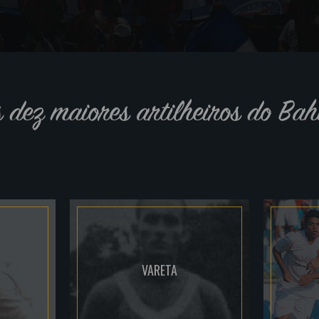
s dez maiores artilheiros do Bah
VARETA