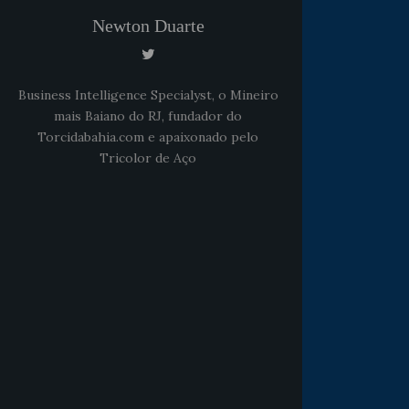
Newton Duarte
Business Intelligence Specialyst, o Mineiro
mais Baiano do RJ, fundador do
Torcidabahia.com e apaixonado pelo
Tricolor de Aço
Noticias
há 5 anos
Goleiro Douglas Friedrich
fica em observação após
sofrer um corte no rosto