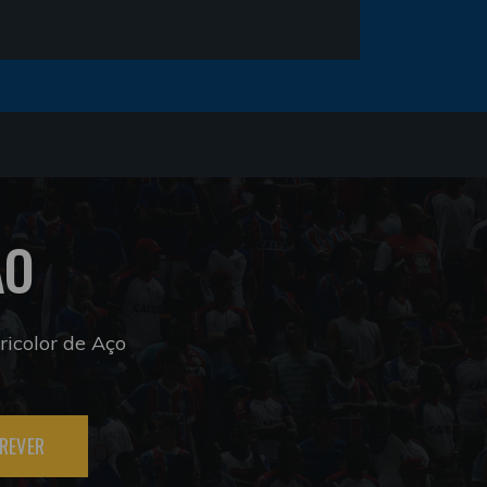
ÃO
icolor de Aço
REVER