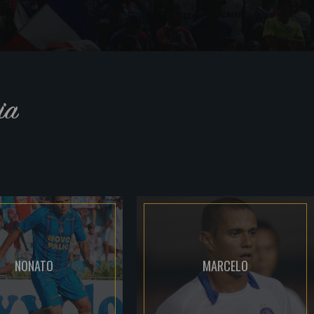
ia
NONATO
MARCELO