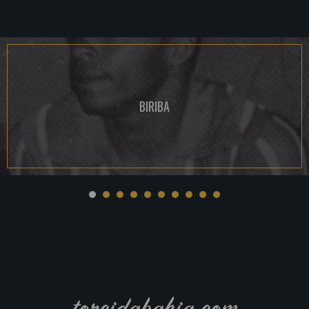
BIRIBA
torcidabahia.com