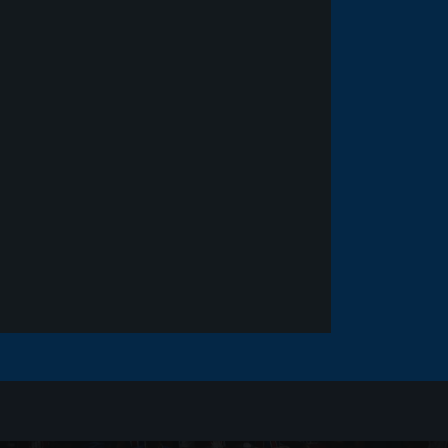
Noticias
há 5 anos
Goleiro Douglas Friedrich
fica em observação após
sofrer um corte no rosto