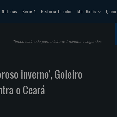
Notícias
Serie A
História Tricolor
Meu Bahêa
Quem
Tempo estimado para a leitura: 1 minuto, 4 segundos.
roso inverno', Goleiro
ntra o Ceará