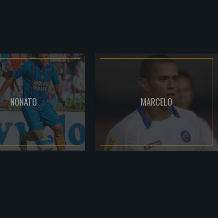
NONATO
MARCELO