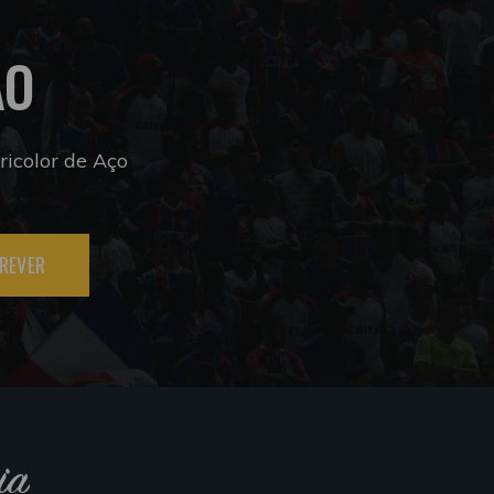
ÃO
icolor de Aço
REVER
ia