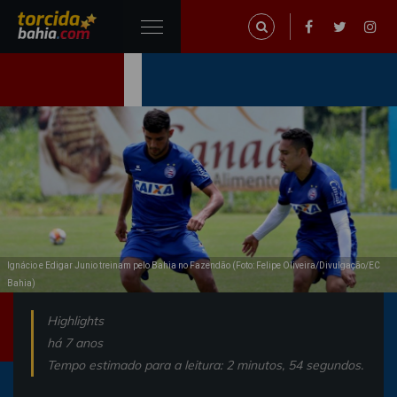
Ignácio e Edigar Junio treinam pelo Bahia no Fazendão (Foto: Felipe Oliveira/Divulgação/EC
Bahia)
Highlights
há 7 anos
Tempo estimado para a leitura: 2 minutos, 54 segundos.